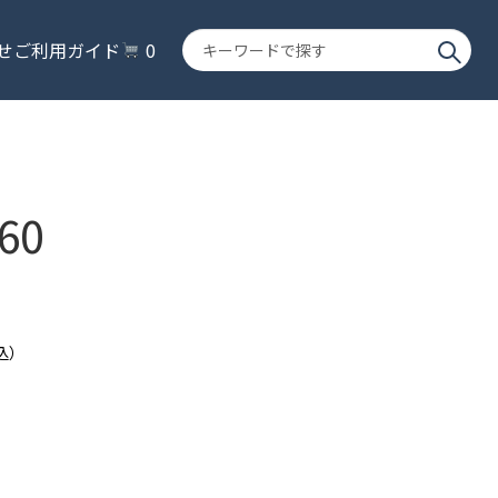
キ
せ
ご利用ガイド
0
ー
ワ
ー
ド
で
探
60
す
込）