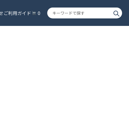
キ
せ
ご利用ガイド
0
ー
ワ
ー
ド
で
探
す
）