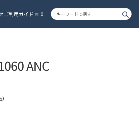
キ
せ
ご利用ガイド
0
ー
ワ
ー
ド
で
探
1060 ANC
す
込）